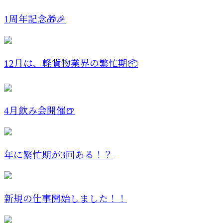
1周年記念🎁🎉
12月は、軽貨物業界の繁忙期📦
4月飲み会開催🍺
年に繁忙期が3回ある！？
新規の仕事開始しました！！